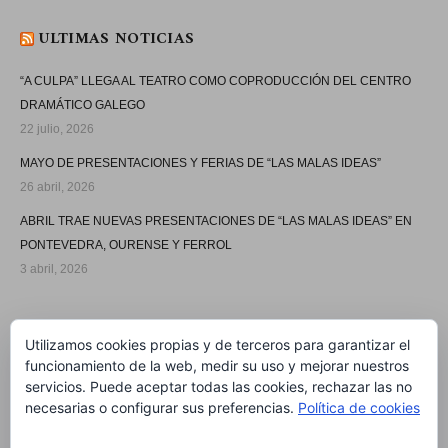
ULTIMAS NOTICIAS
“A CULPA” LLEGA AL TEATRO COMO COPRODUCCIÓN DEL CENTRO
DRAMÁTICO GALEGO
22 julio, 2026
MAYO DE PRESENTACIONES Y FERIAS DE “LAS MALAS IDEAS”
26 abril, 2026
ABRIL TRAE NUEVAS PRESENTACIONES DE “LAS MALAS IDEAS” EN
PONTEVEDRA, OURENSE Y FERROL
3 abril, 2026
SÍGUEME
Utilizamos cookies propias y de terceros para garantizar el
funcionamiento de la web, medir su uso y mejorar nuestros
servicios. Puede aceptar todas las cookies, rechazar las no
necesarias o configurar sus preferencias.
Política de cookies