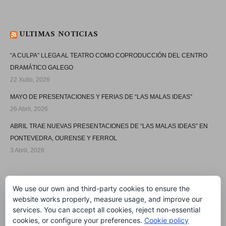
ULTIMAS NOTICIAS
“A CULPA” LLEGA AL TEATRO COMO COPRODUCCIÓN DEL CENTRO
DRAMÁTICO GALEGO
22 Xullo, 2026
MAYO DE PRESENTACIONES Y FERIAS DE “LAS MALAS IDEAS”
26 Abril, 2026
ABRIL TRAE NUEVAS PRESENTACIONES DE “LAS MALAS IDEAS” EN
PONTEVEDRA, OURENSE Y FERROL
3 Abril, 2026
SÍGUEME
We use our own and third-party cookies to ensure the
website works properly, measure usage, and improve our
services. You can accept all cookies, reject non-essential
cookies, or configure your preferences.
Cookie policy