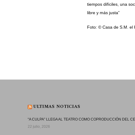
tiempos difíciles, una so
libre y más justa”
Foto: © Casa de S.M. el
ULTIMAS NOTICIAS
“A CULPA” LLEGA AL TEATRO COMO COPRODUCCIÓN DEL 
22 julio, 2026