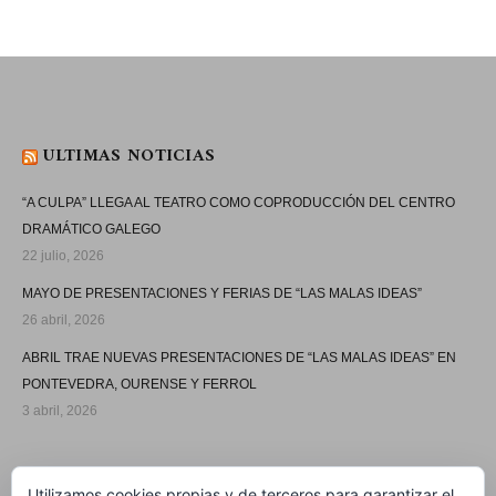
ULTIMAS NOTICIAS
“A CULPA” LLEGA AL TEATRO COMO COPRODUCCIÓN DEL CENTRO
DRAMÁTICO GALEGO
22 julio, 2026
MAYO DE PRESENTACIONES Y FERIAS DE “LAS MALAS IDEAS”
26 abril, 2026
ABRIL TRAE NUEVAS PRESENTACIONES DE “LAS MALAS IDEAS” EN
PONTEVEDRA, OURENSE Y FERROL
3 abril, 2026
SÍGUEME
Utilizamos cookies propias y de terceros para garantizar el