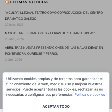
ULTIMAS NOTICIAS
“A CULPA” LLEGA AL TEATRO COMO COPRODUCCIÓN DEL CENTRO
DRAMÁTICO GALEGO
22 julio, 2026
MAYO DE PRESENTACIONES Y FERIAS DE “LAS MALAS IDEAS”
26 abril, 2026
ABRIL TRAE NUEVAS PRESENTACIONES DE “LAS MALAS IDEAS” EN
PONTEVEDRA, OURENSE Y FERROL
3 abril, 2026
SÍGUEME
Utilizamos cookies propias y de terceros para garantizar el
funcionamiento de la web, medir su uso y mejorar nuestros
servicios. Puede aceptar todas las cookies, rechazar las no
necesarias o configurar sus preferencias.
Política de cookies
ACEPTAR TODO