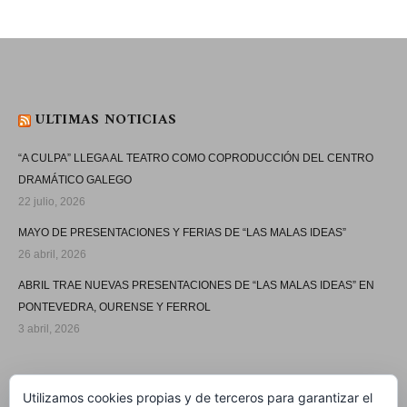
ULTIMAS NOTICIAS
“A CULPA” LLEGA AL TEATRO COMO COPRODUCCIÓN DEL CENTRO
DRAMÁTICO GALEGO
22 julio, 2026
MAYO DE PRESENTACIONES Y FERIAS DE “LAS MALAS IDEAS”
26 abril, 2026
ABRIL TRAE NUEVAS PRESENTACIONES DE “LAS MALAS IDEAS” EN
PONTEVEDRA, OURENSE Y FERROL
3 abril, 2026
SÍGUEME
Utilizamos cookies propias y de terceros para garantizar el