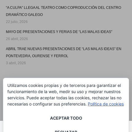
“A CULPA” LLEGA AL TEATRO COMO COPRODUCCIÓN DEL CENTRO
DRAMÁTICO GALEGO
22 julio, 2026
MAYO DE PRESENTACIONES Y FERIAS DE “LAS MALAS IDEAS”
26 abril, 2026
ABRIL TRAE NUEVAS PRESENTACIONES DE “LAS MALAS IDEAS” EN
PONTEVEDRA, OURENSE Y FERROL
3 abril, 2026
SÍGUEME
Utilizamos cookies propias y de terceros para garantizar el
funcionamiento de la web, medir su uso y mejorar nuestros
servicios. Puede aceptar todas las cookies, rechazar las no
necesarias o configurar sus preferencias.
Política de cookies
ACEPTAR TODO
®MARIA SOLAR 2020