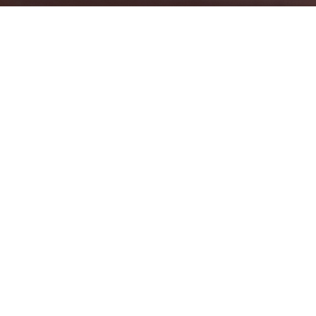
Castellano
,
Noticias_esp
27
AGO 2023