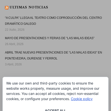
ULTIMAS NOTICIAS
“A CULPA” LLEGA AL TEATRO COMO COPRODUCCIÓN DEL CENTRO
DRAMÁTICO GALEGO
22 Xullo, 2026
MAYO DE PRESENTACIONES Y FERIAS DE “LAS MALAS IDEAS”
26 Abril, 2026
ABRIL TRAE NUEVAS PRESENTACIONES DE “LAS MALAS IDEAS” EN
PONTEVEDRA, OURENSE Y FERROL
3 Abril, 2026
SÍGUEME
We use our own and third-party cookies to ensure the
website works properly, measure usage, and improve our
services. You can accept all cookies, reject non-essential
cookies, or configure your preferences.
Cookie policy
ACCEPT ALL