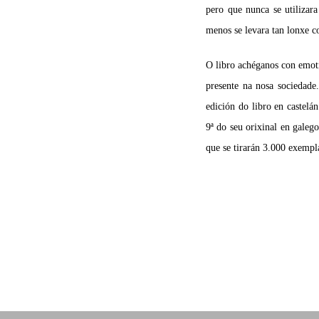
pero que nunca se utilizar
menos se levara tan lonxe c
O libro achéganos con emoti
presente na nosa sociedade.
edición do libro en castelá
9ª do seu orixinal en galeg
que se tirarán 3.000 exempl