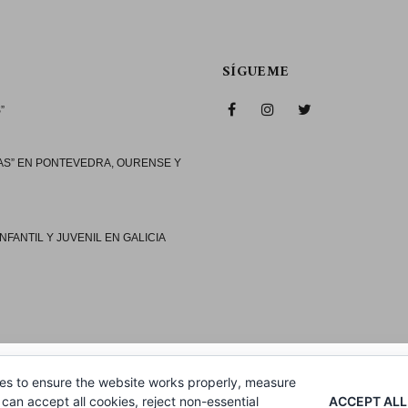
SÍGUEME
”
AS” EN PONTEVEDRA, OURENSE Y
NFANTIL Y JUVENIL EN GALICIA
es to ensure the website works properly, measure
ACCEPT ALL
can accept all cookies, reject non-essential