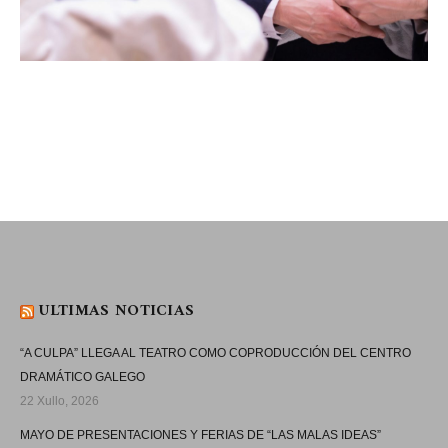
ULTIMAS NOTICIAS
“A CULPA” LLEGA AL TEATRO COMO COPRODUCCIÓN DEL CENTRO
DRAMÁTICO GALEGO
22 Xullo, 2026
MAYO DE PRESENTACIONES Y FERIAS DE “LAS MALAS IDEAS”