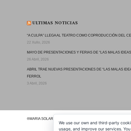
ULTIMAS NOTICIAS
“A CULPA” LLEGA AL TEATRO COMO COPRODUCCIÓN DEL 
22 Xullo, 2026
MAYO DE PRESENTACIONES Y FERIAS DE “LAS MALAS IDEAS
26 Abril, 2026
ABRIL TRAE NUEVAS PRESENTACIONES DE “LAS MALAS IDE
FERROL
3 Abril, 2026
®MARIA SOLAR 2020
We use our own and third-party cooki
usage, and improve our services. You 