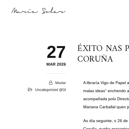
ÉXITO NAS 
27
CORUÑA
MAR 2026
A libraría Vigo de Papel
Msolar
Uncategorized @gl
malas ideas” enchendo at
acompañada polo Director
Mariana Carballal quen p
Ao día seguinte, o 26 de
Coruña, nunha presentac