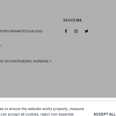
SÍGUEME
CENTRO DRAMÁTICO GALEGO
”
AS” EN PONTEVEDRA, OURENSE Y
es to ensure the website works properly, measure
ACCEPT ALL
can accept all cookies, reject non-essential