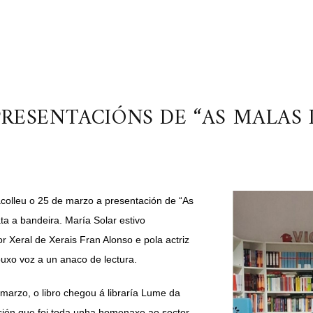
PRESENTACIÓNS DE “AS MALAS I
 acolleu o 25 de marzo a presentación de “As
a a bandeira. María Solar estivo
 Xeral de Xerais Fran Alonso e pola actriz
uxo voz a un anaco de lectura.
 marzo, o libro chegou á libraría Lume da
ión que foi toda unha homenaxe ao sector