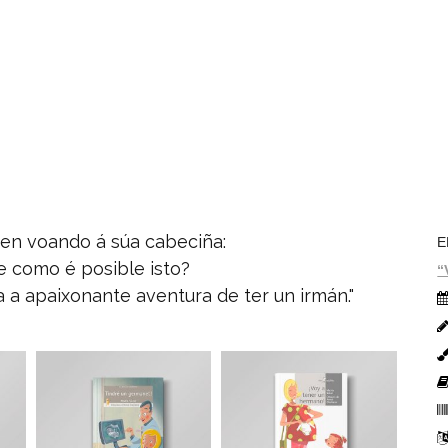
en voando á súa cabeciña:
E
e como é posible isto?
“
 a apaixonante aventura de ter un irmán.
"