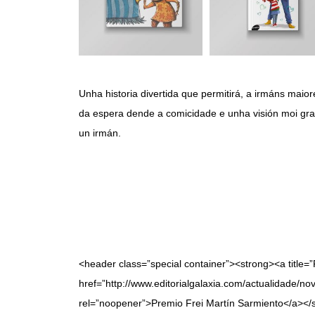
Unha historia divertida que permitirá, a irmáns mai
da espera dende a comicidade e unha visión moi gra
un irmán.
<header class=”special container”><strong><a title=
href=”http://www.editorialgalaxia.com/actualidade/no
rel=”noopener”>Premio Frei Martín Sarmiento</a></