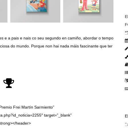
E
F
“
ores e a pais e nais co seu segundo en camiño, abordar o tempo
ciosa do mundo. Porque non hai nada máis fascinante que ter
”Premio Frei Martín Sarmiento”
va.php?id_noticia=2255″ target=”_blank”
E
strong></header>
“