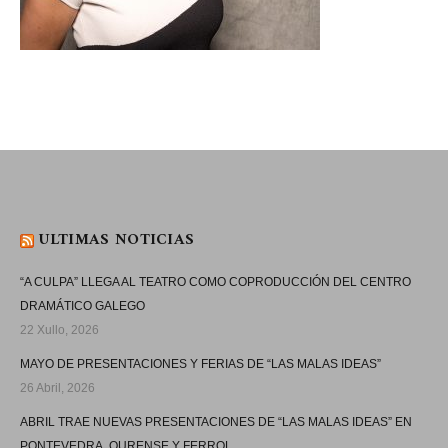
ULTIMAS NOTICIAS
“A CULPA” LLEGA AL TEATRO COMO COPRODUCCIÓN DEL CENTRO
DRAMÁTICO GALEGO
22 Xullo, 2026
MAYO DE PRESENTACIONES Y FERIAS DE “LAS MALAS IDEAS”
26 Abril, 2026
ABRIL TRAE NUEVAS PRESENTACIONES DE “LAS MALAS IDEAS” EN
PONTEVEDRA, OURENSE Y FERROL