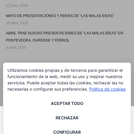
22 julio, 2026
MAYO DE PRESENTACIONES Y FERIAS DE “LAS MALAS IDEAS”
26 abril, 2026
ABRIL TRAE NUEVAS PRESENTACIONES DE “LAS MALAS IDEAS” EN
PONTEVEDRA, OURENSE Y FERROL
3 abril, 2026
SÍGUEME
Utilizamos cookies propias y de terceros para garantizar el
funcionamiento de la web, medir su uso y mejorar nuestros
servicios. Puede aceptar todas las cookies, rechazar las no
necesarias o configurar sus preferencias.
Política de cookies
ACEPTAR TODO
®MARIA SOLAR 2020
RECHAZAR
Galego
(
Gallego
)
Español
CONFIGURAR