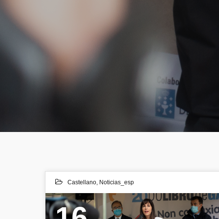
Castellano
,
Noticias_esp
16