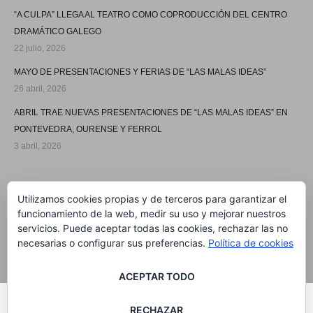
“A CULPA” LLEGA AL TEATRO COMO COPRODUCCIÓN DEL CENTRO
DRAMÁTICO GALEGO
22 julio, 2026
MAYO DE PRESENTACIONES Y FERIAS DE “LAS MALAS IDEAS”
26 abril, 2026
ABRIL TRAE NUEVAS PRESENTACIONES DE “LAS MALAS IDEAS” EN
PONTEVEDRA, OURENSE Y FERROL
3 abril, 2026
SÍGUEME
Utilizamos cookies propias y de terceros para garantizar el
funcionamiento de la web, medir su uso y mejorar nuestros
servicios. Puede aceptar todas las cookies, rechazar las no
necesarias o configurar sus preferencias.
Política de cookies
ACEPTAR TODO
®MARIA SOLAR 2020
RECHAZAR