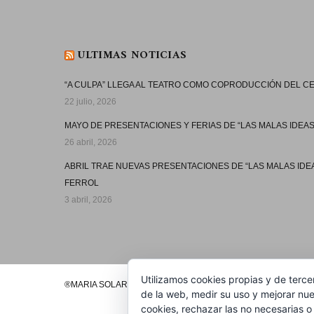
ULTIMAS NOTICIAS
“A CULPA” LLEGA AL TEATRO COMO COPRODUCCIÓN DEL 
22 julio, 2026
MAYO DE PRESENTACIONES Y FERIAS DE “LAS MALAS IDEAS
26 abril, 2026
ABRIL TRAE NUEVAS PRESENTACIONES DE “LAS MALAS IDE
FERROL
3 abril, 2026
Utilizamos cookies propias y de terce
®MARIA SOLAR 2020
de la web, medir su uso y mejorar nue
cookies, rechazar las no necesarias o