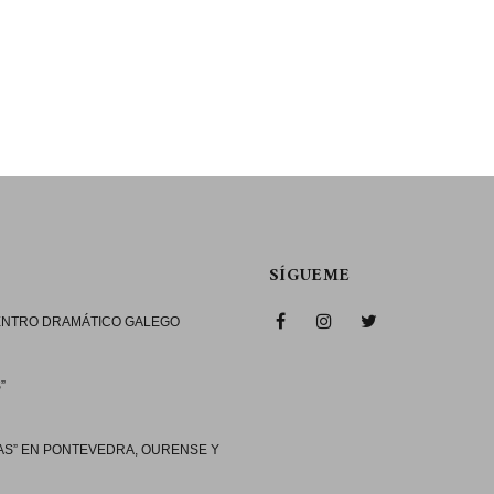
SÍGUEME
CENTRO DRAMÁTICO GALEGO
”
AS” EN PONTEVEDRA, OURENSE Y